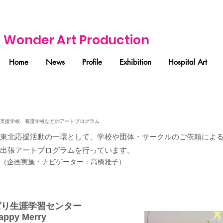
Wonder Art Production
Home
News
Profile
Exhibition
Hospital Art
支援学校、養護学校などのアートプログラム
東北応援活動の一環として、学校や団体・サークルのご依頼によ
出張アートプログラムを行っています。
（企画実施・ナビゲーター：高橋雅子）
ばり生涯学習センター
appy
Merry