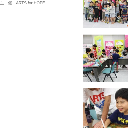
​主 催：ARTS for HOPE