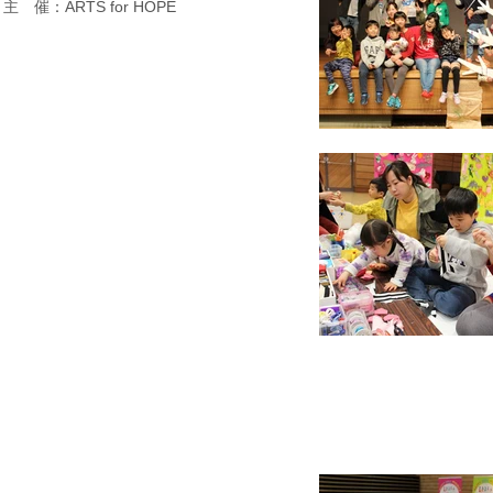
​主 催：ARTS for HOPE