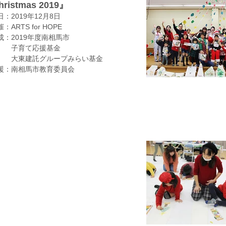
ristmas 2019』
：2019年12月8日
催：ARTS for HOPE
成：2019年度南相馬市
育て応援基金
東建託グループ
みらい基金
援：南相馬市教育委員会