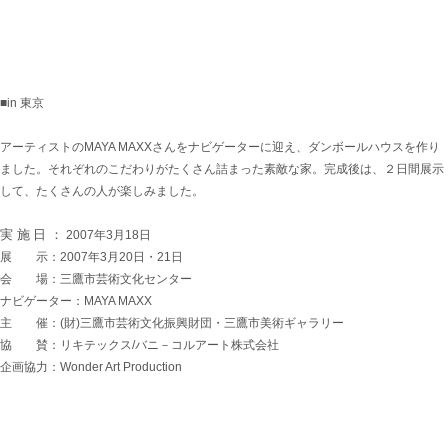
■in 東京
アーティストのMAYA MAXXさんをナビゲーターに迎え、ダンボールハウスを作り
ました。それぞれのこだわりがたくさん詰まった素敵な家。完成後は、２日間展示
して、たくさんの人が楽しみました。
実施日：
2007年3月18日
展 示：2007年3月20日・21日
会 場：三鷹市芸術文化センター
ナビゲーター：MAYA MAXX
主 催：(財)三鷹市芸術文化振興財団・三鷹市美術ギャラリー
協 賛：リキテックス/バニ－コルアート株式会社
企画協力：Wonder Art Production