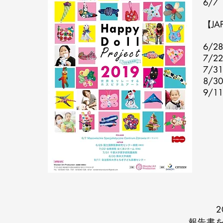
6/7 
​【J
6/
7/
​7
8/
9/
2
​報告書