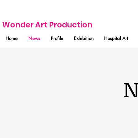
Wonder Art Production
Home
News
Profile
Exhibition
Hospital Art
N