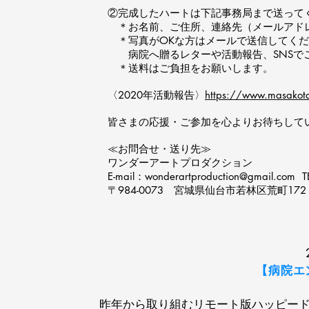
②完成したハートは下記事務局まで送って
＊お名前、ご住所、連絡先（メールアド
＊写真がOKな方はメールで送信してくだ
病院へ贈るレターや活動報告、SNSで
＊送料はご負担をお願いします。
〈2020年活動報告〉
https://www.masakotak
皆さまの応援・ご参加を心よりお待ちして
≪お問合せ・送り先≫
ワンダーアートプロダクション
E-mail：
wonderartproduction@gmail.com
TE
〒984-0073 宮城県仙台市若林区荒町1
【病院エ
昨年から取り組むリモート版ハッピー