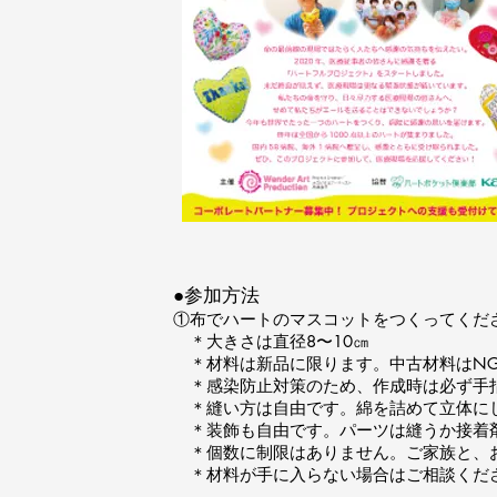
●参加方法
①布でハートのマスコットをつくってくだ
＊大きさは直径8〜10㎝
＊材料は新品に限ります。中古材料はN
＊感染防止対策のため、作成時は必ず手
＊縫い方は自由です。綿を詰めて立体に
＊装飾も自由です。パーツは縫うか接着
＊個数に制限はありません。ご家族と、
＊材料が手に入らない場合はご相談くだ