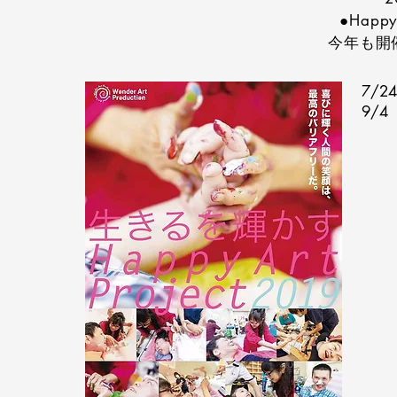
●Happy 
今年も開
7/
9/