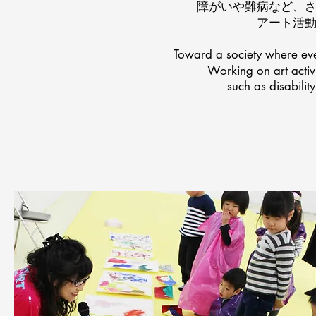
障がいや難病など、
アート活
Toward a society where e
Working on art activi
such as disabilit