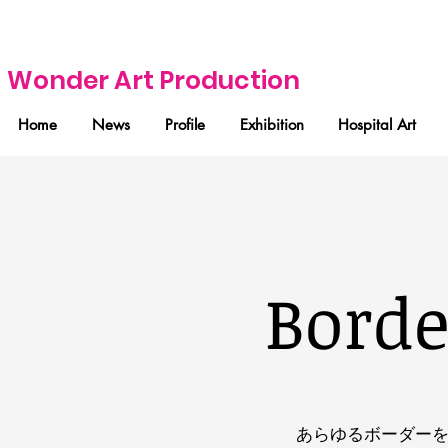
Wonder Art Production
Home
News
Profile
Exhibition
Hospital Art
Borde
あらゆるボーダー