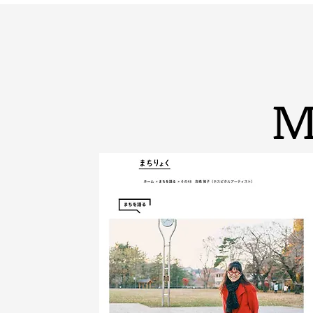
Wonder Art Production
Home
News
Profile
Exhibition
Hospital Art
M