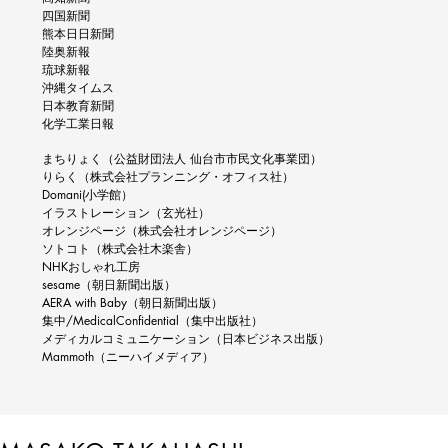
四国新聞
熊本日日新聞
陸奥新報
琉球新報
沖縄タイムス
日本教育新聞
化学工業日報
まちりょく（公益財団法人 仙台市市民文化事業団）
りらく（株式会社プランニング・オフィス社）
Domani(小学館）
イラストレーション（玄光社）
オレンジページ（株式会社オレンジページ）
ソトコト（株式会社木楽舎）
NHKおしゃれ工房
sesame（朝日新聞出版）
AERA with Baby（朝日新聞出版）
集中/MedicalConfidential（集中出版社）​
​メディカルコミュニケーション（日本ビジネス出版）​
Mammoth（ニーハイメディア）