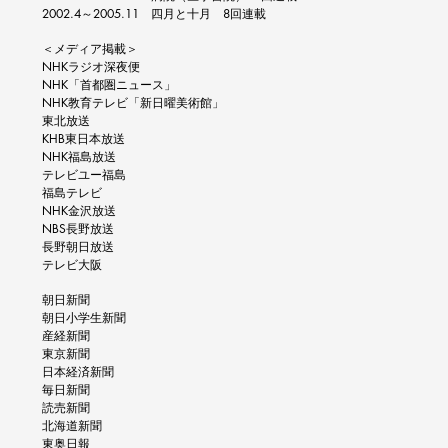
2002.4～2005.11 四月と十月 8回連載
＜メディア掲載＞​
​NHKラジオ深夜便
NHK「首都圏ニュース」
NHK教育テレビ「新日曜美術館」
東北放送
KHB東日本放送
NHK福島放送
テレビユー福島
福島テレビ
NHK金沢放送
NBS長野放送
長野朝日放送
テレビ大阪
朝日新聞
朝日小学生新聞
産経新聞
東京新聞
日本経済新聞
毎日新聞
読売新聞
北海道新聞
東奥日報