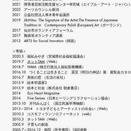
2021
障害者芸術活動支援センター@宮城（エイブル・アート・ジャパン
2022 アーツカウンシル新潟
2021 公益社団法人厚木青年会議所
2019 ​
JikiHitsu. The Signature of the Artist.The Presence of Japanese
Tradition in Contemporary Polish (European) Art（ポーランド）
2017 仙台市ボランティアフォーラム
2017 難病等ボランティア講座
2012 ARTS for Social Inovation（韓国）​
＜寄稿＞​
2020.5 福祉みやぎ（宮城県社会福祉協議会）
2019.7
ネットTAM
（Web）
​2018.7 WAM（独立行政法人福祉医療機構）
2016.10 つくることは生きること 震災《明日の神話》展 展覧会カタ
2016.7 美術の窓 （生活の友社）
2015.9 絵本学講座3
2015.9 絵本と社会（株式会社 朝倉書店）
2014 Eco Heart Magazine
2014 Five Senses（日本ヒーリングリラクセーション協会）
2013.10 月刊みんぱく （国立民族学博物館）
​2013～2014 トヨタ子どもとアーティストの出会い（Web）
2010.3 コスモフィランソロフィーネット（web）
​2010.3 ネットTAM（Web）
2005.9 子育ちの創造
2005.7～2016.12 病院（医学書院）18回連載