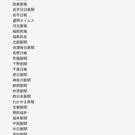
陸奥新報
岩手日日新聞
岩手日報
盛岡タイムス
河北新報
福島民報
福島民友
北国新聞
信濃毎日新聞
長野日報
常陽新聞
下野新聞
千葉日報
房日新聞
神奈川新聞
静岡新聞
外房新聞
西日本新聞
わかやま新報
京都新聞
県民福井
福井新聞
中国新聞
中日新聞
高知新聞