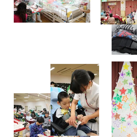
Home
News
Profile
Exhibition
Hospital Art
Borderles