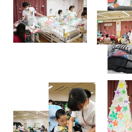
Home
News
Profile
Exhibition
Hospital Art
Borderles