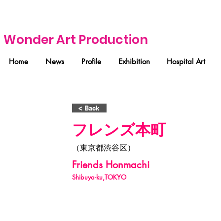
Wonder Art Production
Home
News
Profile
Exhibition
Hospital Art
< Back
フレンズ本町
（東京都渋谷区）
Friends Honmachi
Shibuya-ku,TOKYO