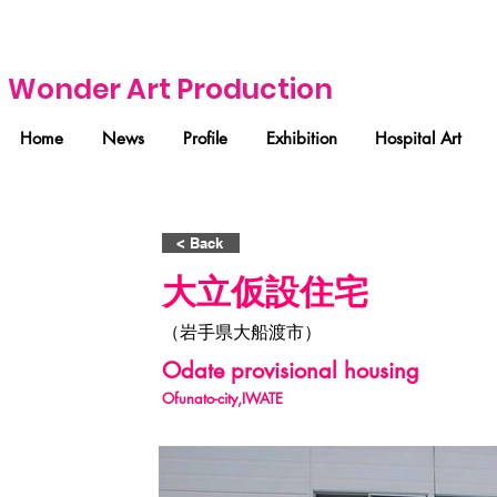
Wonder Art Production
Home
News
Profile
Exhibition
Hospital Art
< Back
大立仮設住宅
（岩手県大船渡市）
Odate provisional housing
Ofunato-city,IWATE