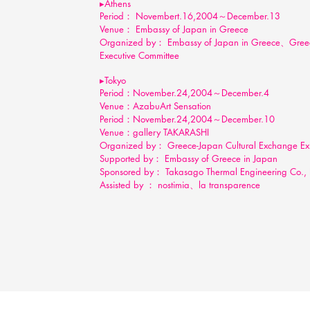
▸Athens
Period
： Novembert.16,2004～December.13
Venue
： Embassy of Japan in Greece
Organized by
： Embassy of Japan in Greece、Greece
Executive Committee
▸Tokyo
Period
：November.24,2004～December.4
Venue
：AzabuArt Sensation
Period
：November.24,2004～December.10
Venue
：gallery TAKARASHI
Organized by
： Greece-Japan Cultural Exchange Exh
Supported by
： Embassy of Greece in Japan
Sponsored by： Takasago Thermal Engineering Co.
Assisted by ： nostimia、la transparence