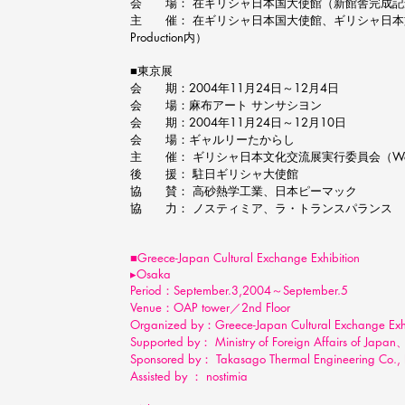
会 場： 在ギリシャ日本国大使館（新館舎完成記
主 催： 在ギリシャ日本国大使館、ギリシャ日本文化交
Production内）
■東京展
会 期：2004年11月24日～12月4日
会 場：麻布アート サンサシヨン
会 期：2004年11月24日～12月10日
会 場：ギャルリーたからし
主 催： ギリシャ日本文化交流展実行委員会（Wonder A
後 援： 駐日ギリシャ大使館
協 賛： 高砂熱学工業、日本ピーマック
協 力： ノスティミア、ラ・トランスパランス
■Greece-Japan Cultural Exchange Exhibition
▸Osaka
Period
：September.3,2004～September.5
Venue
：OAP tower／2nd Floor
Organized by
：Greece-Japan Cultural Exchange Exhi
Supported by
： Ministry of Foreign Affairs of Japa
Sponsored by： Takasago Thermal Engineering Co.
Assisted by ： nostimia