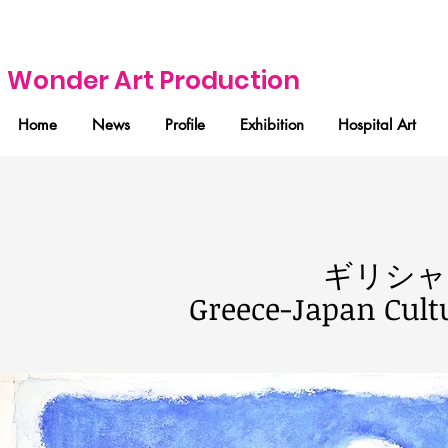
Wonder Art Production
Home
News
Profile
Exhibition
Hospital Art
ギリシャ
Greece-Japan Cult