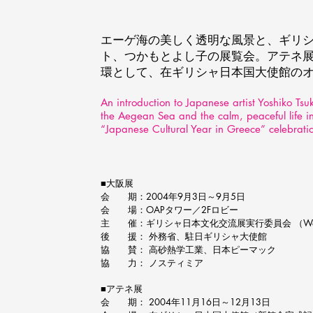
エーゲ海の美しく透明な風景と、ギリ
ト、つかもとよし子の展覧会。アテネ展
環として、在ギリシャ日本国大使館の
An introduction to Japanese artist Yoshiko Tsu
the Aegean Sea and the calm, peaceful life in
“Japanese Cultural Year in Greece” celebrati
■大阪展
会 期：2004年9月3日～9月5日
会 場：OAPタワー／2Fロビー
主 催：ギリシャ日本文化交流展実行委員会 （Wonder A
後 援： 外務省、駐日ギリシャ大使館
協 賛： 高砂熱学工業、日本ピーマック
協 力： ノスティミア
■アテネ展
会 期： 2004年11月16日～12月13日