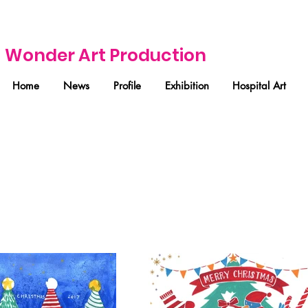
Wonder Art Production
Home
News
Profile
Exhibition
Hospital Art