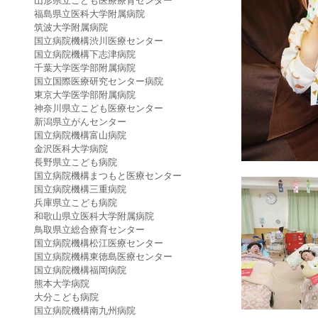
山形県立こども医療療育センター
福島県立医科大学附属病院
筑波大学附属病院
国立病院機構渋川医療センター
国立病院機構下志津病院
千葉大学医学部附属病院
国立国際医療研究センター病院
東京大学医学部附属病院
神奈川県立こども医療センター
新潟県立がんセンター
国立病院機構富山病院
金沢医科大学病院
長野県立こども病院
国立病院機構まつもと医療センター
国立病院機構三重病院
兵庫県立こども病院
和歌山県立医科大学附属病院
鳥取県立総合療育センター
国立病院機構松江医療センター
国立病院機構東徳島医療センター
国立病院機構福岡病院
熊本大学病院
大分こども病院
国立病院機構南九州病院