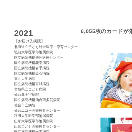
6,055枚のカード
2021
【お届け先病院】
北海道立子ども総合医療・療育センター
弘前大学医学部附属病院
国立病院機構盛岡医療センター
国立病院機構花巻病院
国立病院機構岩手病院
国立病院機構釜石病院
東北大学病院
国立病院機構宮城病院
宮城県立こども病院
仙台赤十字病院
国立病院機構仙台西多賀病院
仙台市立病院
仙台エコー医療療育センター
秋田大学医学部附属病院
山形大学医学部附属病院
山形こども医療療育センター
国立病院機構米沢病院