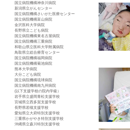
国立病院機構神奈川病院
新潟県立がんセンター
国立病院機構さいがた医療センター
国立病院機構富山病院
金沢医科大学病院
長野県立こども病院
国立病院機構東名古屋病院
国立病院機構三重病院
和歌山県立医科大学附属病院
鳥取県立総合療育センター
国立病院機構福岡病院
国立病院機構菊池病院
熊本大学病院
大分こども病院
国立病院機構琉球病院
国立病院機構南九州病院
(以下支援学校の院内学級）
岩手県立盛岡青松支援学校
宮城県立西多賀支援学校
長野県若槻支援学校
愛知県立大府特別支援学校
三重県かがやき特別支援学校
沖縄県立森川特別支援学校