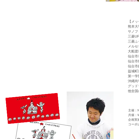
【メッ
熊本大
サノフ
三菱U
三菱ふ
メルセ
大船渡
仙台市
仙台市
​Pictures Story
仙台市
益城町
第一学
カードに起用したデザインは、《ワンダーアートスタジオ》
沖縄尚
に通うアーティストにより制作されました。
グッド
他全国
主催：
共催：Won
企画実施：
コーポ
モル