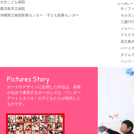
大分こども病院
コーポレー
鹿児島市立病院
サノフ
​
沖縄県立南部医療センター・子ども医療センター
モルガン・
三菱UFJ
ジョーン
アステラ
花王株式
ハートポ
ダイムラ
ベンツ・
​Pictures Story
カードのデザインに起用した作品は、高橋
が仙台で運営するボーダレスな〈ワンダー
アートスタジオ〉の子どもたちが制作した
ものです。