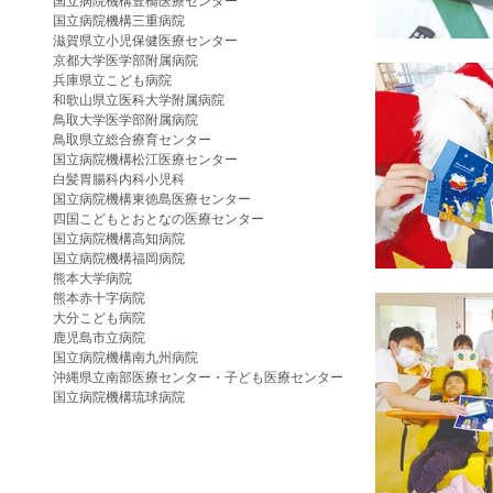
国立病院機構豊橋医療センター
国立病院機構三重病院
滋賀県立小児保健医療センター
京都大学医学部附属病院
兵庫県立こども病院
和歌山県立医科大学附属病院
鳥取大学医学部附属病院
鳥取県立総合療育センター
国立病院機構松江医療センター
白髪胃腸科内科小児科
国立病院機構東徳島医療センター
四国こどもとおとなの医療センター
国立病院機構高知病院
国立病院機構福岡病院
熊本大学病院
熊本赤十字病院
大分こども病院
鹿児島市立病院
国立病院機構南九州病院
沖縄県立南部医療センター・子ども医療センター
国立病院機構琉球病院