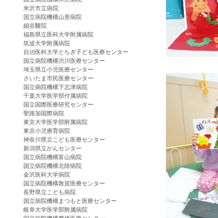
米沢市立病院
国立病院機構山形病院
細谷醫院
福島県立医科大学附属病院
筑波大学附属病院
自治医科大学とちぎ子ども医療センター
国立病院機構渋川医療センター
埼玉県立小児医療センター
さいたま市民医療センター
国立病院機構下志津病院
千葉大学医学部付属病院
国立国際医療研究センター
聖路加国際病院
東京大学医学部附属病院
東京小児療育病院
神奈川県立こども医療センター
新潟県立がんセンター
国立病院機構富山病院
国立病院機構北陸病院
金沢医科大学病院
国立病院機構敦賀医療センター
長野県立こども病院
国立病院機構まつもと医療センター
岐阜大学医学部附属病院