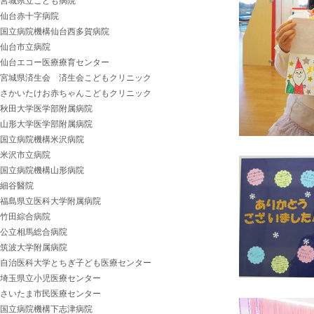
宮城県立こども病院
仙台赤十字病院
国立病院機構仙台西多賀病院
仙台市立病院
仙台エコー医療療育センター
宮城県済生会 済生会こどもクリニック
さかいたけお赤ちゃんこどもクリニック
秋田大学医学部附属病院
山形大学医学部附属病院
国立病院機構米沢病院
米沢市立病院
国立病院機構山形病院
細谷醫院
福島県立医科大学附属病院
竹田綜合病院
公立相馬総合病院
筑波大学附属病院
自治医科大学とちぎ子ども医療センター
埼玉県立小児医療センター
さいたま市民医療センター
国立病院機構下志津病院