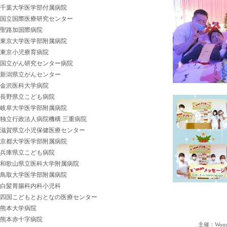
千葉大学医学部付属病院
国立国際医療研究センター
聖路加国際病院
東京大学医学部附属病院
東京小児療育病院
国立がん研究センター病院
新潟県立がんセンター
金沢医科大学病院
長野県立こども病院
岐阜大学医学部附属病院
独立行政法人病院機構 三重病院
滋賀県立小児保健医療センター
京都大学医学部附属病院
兵庫県立こども病院
和歌山県立医科大学附属病院
鳥取大学医学部附属病院
白髪胃腸科内科小児科
四国こどもとおとなの医療センター
熊本大学病院
熊本赤十字病院
主催：Wonder 