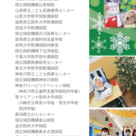
国立病院機構山形病院
山形県立こども医療療育センター
山形大学医学部附属病院
福島県立医科大学附属病院
筑波大学附属病院
国立病院機構渋川医療センター
群馬県立赤城特別支援学校
群馬大学附属病院内教室
国立病院機構下志津病院
千葉大学医学部付属病院
国立国際医療研究センター
東京大学医学部附属病院
神奈川県立こども医療センター
国立病院機構神奈川病院
神奈川リハビリテーション病院
（神奈川県立秦野支援学校院内学級）
聖マリアンナ医科大学病院
（川崎市立稗原小学校・菅生中学校
院内学級）
新潟県立がんセンター
国立病院機構富山病院
金沢医科大学病院
国立病院機構東名古屋病院