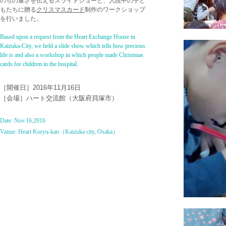
のちの重さを伝えるスライドショーと、入院中の子ど
もたちに贈る
クリスマスカード
制作のワークショップ
を行いました。
Based upon a request from the Heart Exchange House in
Kaizuka-City, we held a slide show which tells how precious
life is and also a workshop in which people made Christmas
cards for children in the hospital.
​［開催日］
2016年11月16日
​［会場］ハート交流館（大阪府貝塚市）
Date: Nov.16,2016
​Vanue: Heart Koryu-kan（Kaizuka city, Osaka）