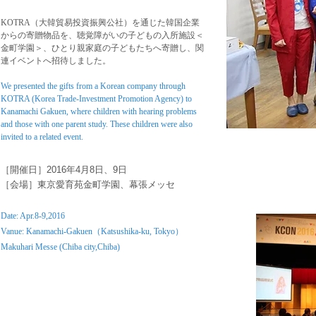
​KOTRA（大韓貿易投資振興公社）を通じた韓国企業
からの寄贈物品を、聴覚障がいの子どもの入所施設
​＜
金町学園＞、ひとり親家庭の子どもたちへ寄贈し、関
連イベントへ招待しました。
We presented the gifts from a Korean company through
KOTRA (Korea Trade-Investment Promotion Agency) to
Kanamachi Gakuen, where children with hearing problems
and those with one parent study. These children were also
invited to a related event.
​［開催日］
2016年4月8日、9日
​［会場］東京愛育苑金町学園、幕張メッセ
Date: Apr.8-9,2016
​Vanue: Kanamachi-Gakuen（Katsushika-ku, Tokyo）
Makuhari Messe (Chiba city,Chiba)