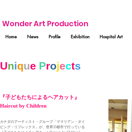
Wonder Art Production
Home
News
Profile
Exhibition
Hospital Art
U
n
i
q
u
e
P
r
o
j
e
c
t
s
『子どもたちによるヘアカット』
Haircut by Children
カナダのアーティスト・グループ「ママリアン・ダイ
ビング・リフレックス」が、世界35都市で行っている