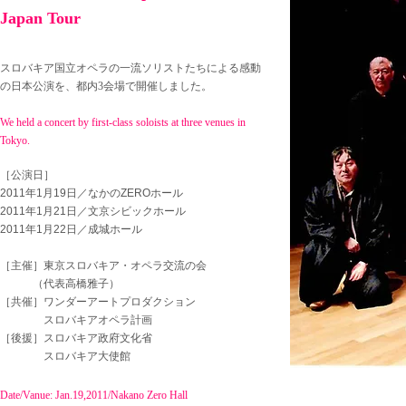
Japan Tour
​スロバキア国立オペラの一流ソリストたちによる感動
の日本公演を、都内3会場で開催しました。
We held a concert by first-class soloists at three venues in
Tokyo.
​［公演日］
2011年1月19日／なかのZEROホール
2011年1月21日／文京シビックホール
2011年1月22日／成城ホール
［主催］東京スロバキア・オペラ交流の会
（代表高橋雅子）
［共催］ワンダーアートプロダクション
スロバキアオペラ計画
［後援］スロバキア政府文化省
スロバキア大使館
Date/Vanue: Jan.19,2011/Nakano Zero Hall