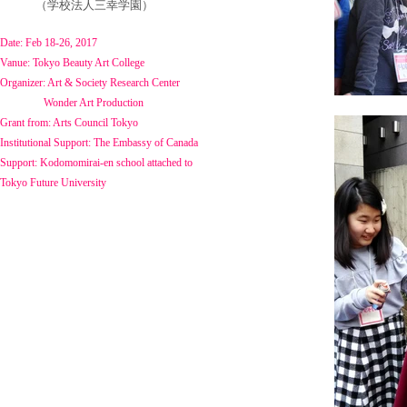
（学校法人三幸学園）
​Date: Feb 18-26, 2017
​Vanue: Tokyo Beauty Art College
Organizer: Art & Society Research Center
Wonder Art Production
Grant from: Arts Council Tokyo
Institutional Support: The Embassy of Canada
Support: Kodomomirai-en school attached to
Tokyo Future University