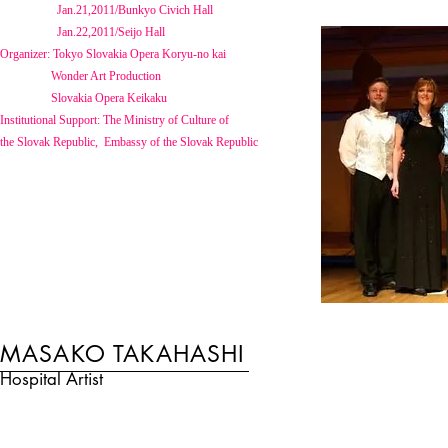
Jan.21,2011/Bunkyo Civich Hall
Jan.22,2011/Seijo Hall
Organizer: Tokyo Slovakia Opera Koryu-no kai
Wonder Art Production
Slovakia Opera Keikaku
Institutional Support: The Ministry of Culture of
the Slovak Republic, Embassy of the Slovak Republic
MASAKO TAKAHASHI
Hospital Artist