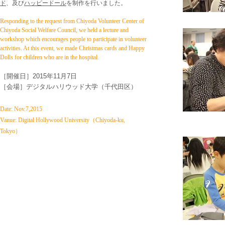
ド
、及び
ハッピードール
を制作を行いました。
Responding to the request from Chiyoda Volunteer Center of
Chiyoda Social Welfare Council, we held a lecture and
workshop which encourages people to participate in volunteer
activities. At this event, we made Christmas cards and Happy
Dolls for children who are in the hospital.
​［開催日］
2015年11月7日
​［会場］デジタルハリウッド大学（千代田区）
Date: Nov.7,2015
​Vanue:
Digital Hollywood University
（Chiyoda-ku,
Tokyo）