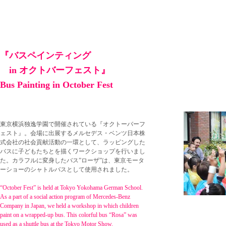
『バスペインティング
in オクトバーフェスト』
Bus Painting in October Fest
​東京横浜独逸学園で開催されている『オクトーバーフ
ェスト』。会場に出展するメルセデス・ベンツ日本株
式会社の社会貢献活動の一環として、ラッピングした
バスに子どもたちとを描くワークショップを行いまし
た。カラフルに変身したバス”ローザ”は、東京モータ
ーショーのシャトルバスとして使用されました。
“October Fest” is held at Tokyo Yokohama German School.
As a part of a social action program of Mercedes-Benz
Company in Japan, we held a workshop in which children
paint on a wrapped-up bus. This colorful bus “Rosa” was
used as a shuttle bus at the Tokyo Motor Show.