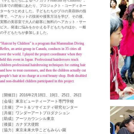
《子どもたちによるヘアカットHaircuts by Children》。
日本での開催にあたり、プロジェクト・コーディネー
ターをつとめました。子どもたちがプロの美容師の指
導で、ヘアカットの技術や接客方法を学び、その後、
実際の美容室で大人の顧客に無料のヘアカット・サー
ビス。発達に悩みをかかえる子どもたちのほか、一般
の子どもたちが参加しました。
“Haircut by Children” is a program that Mammalian Diving
Reflex, an artist group in Canada, conducts in 35 cities all
over the world. I played the project coordinator when they
held this event in Japan. Professional hairdressers teach
children professional hairdressing techniques for cutting hair
and how to treat customers, and then the children actually cut
people’s hair at no charge at a real beauty shop. Both disabled
and non-disabled children participated in this project.
​［開催日］
2016年2月18日、19日、25日、26日
​［会場］東京ビューティーアート専門学校
［主催］アート＆ソサイエティ研究センター
［共催］ワンダーアートプロダクション
［助成］アーツカウンシル東京
［後援］カナダ大使館
［協力］東京未来大学こどもみらい園