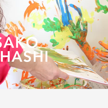
tal Artist
SAKO
HASHI