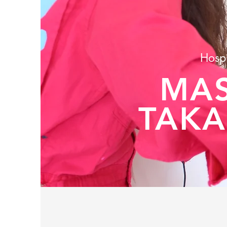
Hospi
MA
TAKA