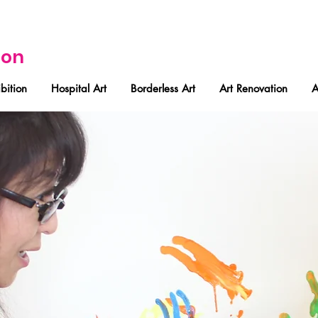
ion
bition
Hospital Art
Borderless Art
Art Renovation
A